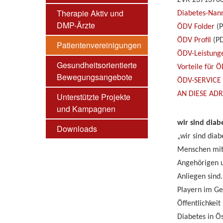
ZVR 2371370
Therapie Aktiv und
Diabetes-Nan
DMP-Ärzte
ÖDV Folder
(P
ÖDV Profil
(PD
Patientenvereinigungen
ÖDV-Leistunge
Gesundheitsorientierte
Vorteile für 
Bewegungsangebote
ÖDV-SERVICE
AN DIESE AD
Unterstützte Projekte
und Kampagnen
wir sind diab
Downloads
„wir sind diab
Menschen mit 
Angehörigen u
Anliegen sind
Playern im Ge
Öffentlichkei
Diabetes in Ös