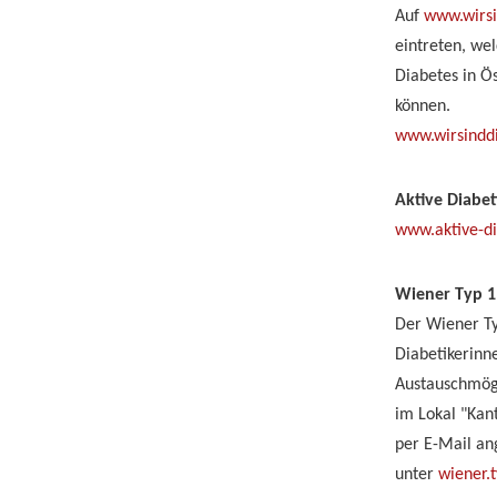
Auf
www.wirsi
eintreten, we
Diabetes in Ös
können.
www.wirsinddi
Aktive Diabet
www.aktive-di
Wiener Typ 1
Der Wiener Ty
Diabetikerinne
Austauschmögli
im Lokal "Kan
per E-Mail ang
unter
wiener.