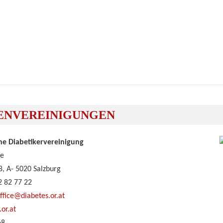
ENVEREINIGUNGEN
he Diabetikervereinigung
le
, A- 5020 Salzburg
2 82 77 22
ffice@diabetes.or.at
or.at