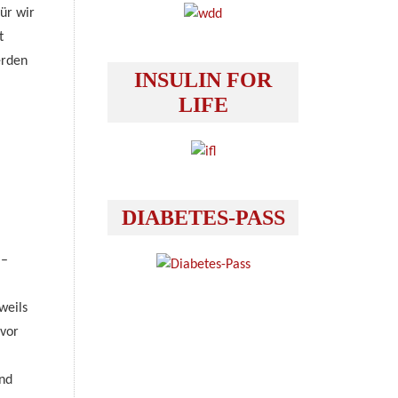
ür wir
t
erden
INSULIN FOR
LIFE
DIABETES-PASS
 –
weils
avor
nd