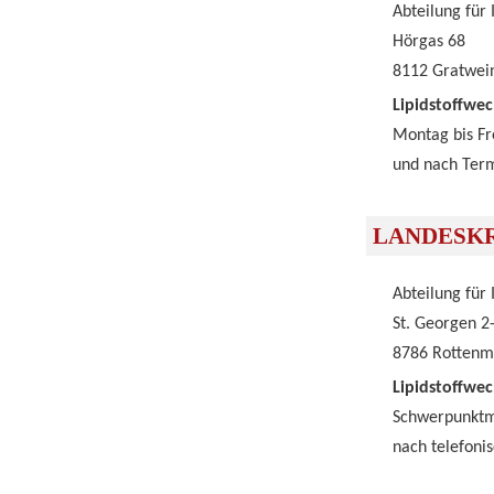
Abteilung für
Hörgas 68
8112 Gratwei
Lipidstoffwe
Montag bis Fr
und nach Term
LANDESK
Abteilung für
St. Georgen 2
8786 Rotten
Lipidstoffwe
Schwerpunktmä
nach telefoni