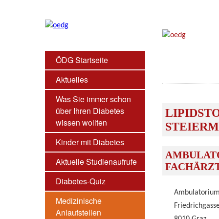
ÖDG Startseite
Aktuelles
Was Sie immer schon
über Ihren Diabetes
LIPIDST
wissen wollten
STEIER
Kinder mit Diabetes
AMBULAT
Aktuelle Studienaufrufe
FACHÄRZ
Diabetes-Quiz
Ambulatorium
Medizinische
Friedrichgass
Anlaufstellen