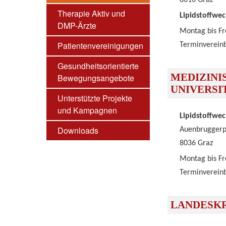
8010 Graz
Therapie Aktiv und
Lipidstoffwe
DMP-Ärzte
Montag bis Fr
Patientenvereinigungen
Terminvereinb
Gesundheitsorientierte
MEDIZINI
Bewegungsangebote
UNIVERSI
Unterstützte Projekte
und Kampagnen
Lipidstoffwe
Downloads
Auenbruggerp
8036 Graz
Montag bis Fr
Terminvereinb
LANDESK