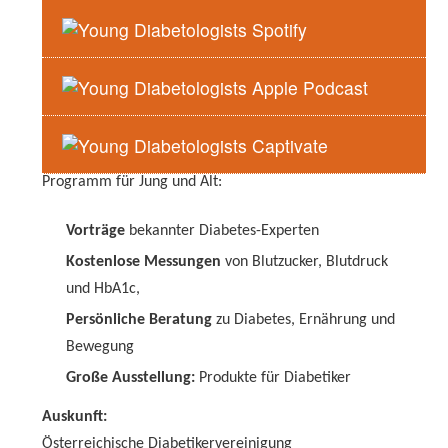
Betroffene und deren Angehörige sowie alle
Interessierten sind herzlich eingeladen, sich
umfassend zum Thema Gesundheit und Diabetes zu
informieren.
Bei
freiem Eintritt
bietet die Österreichische
Diabetikervereinigung (ÖDV) ganztägig ein vielseitiges
Programm für Jung und Alt:
Vorträge
bekannter Diabetes-Experten
Kostenlose Messungen
von Blutzucker, Blutdruck
und HbA1c,
Persönliche Beratung
zu Diabetes, Ernährung und
Bewegung
Große Ausstellung:
Produkte für Diabetiker
Auskunft:
Österreichische Diabetikervereinigung