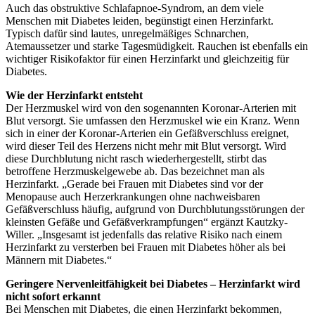
Auch das obstruktive Schlafapnoe-Syndrom, an dem viele
Menschen mit Diabetes leiden, begünstigt einen Herzinfarkt.
Typisch dafür sind lautes, unregelmäßiges Schnarchen,
Atemaussetzer und starke Tagesmüdigkeit. Rauchen ist ebenfalls ein
wichtiger Risikofaktor für einen Herzinfarkt und gleichzeitig für
Diabetes.
Wie der Herzinfarkt entsteht
Der Herzmuskel wird von den sogenannten Koronar-Arterien mit
Blut versorgt. Sie umfassen den Herzmuskel wie ein Kranz. Wenn
sich in einer der Koronar-Arterien ein Gefäßverschluss ereignet,
wird dieser Teil des Herzens nicht mehr mit Blut versorgt. Wird
diese Durchblutung nicht rasch wiederhergestellt, stirbt das
betroffene Herzmuskelgewebe ab. Das bezeichnet man als
Herzinfarkt. „Gerade bei Frauen mit Diabetes sind vor der
Menopause auch Herzerkrankungen ohne nachweisbaren
Gefäßverschluss häufig, aufgrund von Durchblutungsstörungen der
kleinsten Gefäße und Gefäßverkrampfungen“ ergänzt Kautzky-
Willer. „Insgesamt ist jedenfalls das relative Risiko nach einem
Herzinfarkt zu versterben bei Frauen mit Diabetes höher als bei
Männern mit Diabetes.“
Geringere Nervenleitfähigkeit bei Diabetes – Herzinfarkt wird
nicht sofort erkannt
Bei Menschen mit Diabetes, die einen Herzinfarkt bekommen,