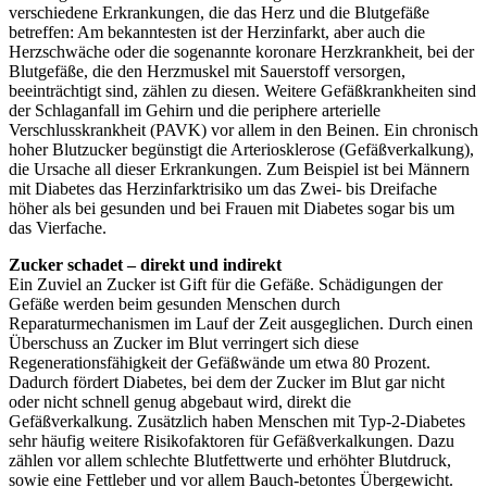
verschiedene Erkrankungen, die das Herz und die Blutgefäße
betreffen: Am bekanntesten ist der Herzinfarkt, aber auch die
Herzschwäche oder die sogenannte koronare Herzkrankheit, bei der
Blutgefäße, die den Herzmuskel mit Sauerstoff versorgen,
beeinträchtigt sind, zählen zu diesen. Weitere Gefäßkrankheiten sind
der Schlaganfall im Gehirn und die periphere arterielle
Verschlusskrankheit (PAVK) vor allem in den Beinen. Ein chronisch
hoher Blutzucker begünstigt die Arteriosklerose (Gefäßverkalkung),
die Ursache all dieser Erkrankungen. Zum Beispiel ist bei Männern
mit Diabetes das Herzinfarktrisiko um das Zwei- bis Dreifache
höher als bei gesunden und bei Frauen mit Diabetes sogar bis um
das Vierfache.
Zucker schadet – direkt und indirekt
Ein Zuviel an Zucker ist Gift für die Gefäße. Schädigungen der
Gefäße werden beim gesunden Menschen durch
Reparaturmechanismen im Lauf der Zeit ausgeglichen. Durch einen
Überschuss an Zucker im Blut verringert sich diese
Regenerationsfähigkeit der Gefäßwände um etwa 80 Prozent.
Dadurch fördert Diabetes, bei dem der Zucker im Blut gar nicht
oder nicht schnell genug abgebaut wird, direkt die
Gefäßverkalkung. Zusätzlich haben Menschen mit Typ-2-Diabetes
sehr häufig weitere Risikofaktoren für Gefäßverkalkungen. Dazu
zählen vor allem schlechte Blutfettwerte und erhöhter Blutdruck,
sowie eine Fettleber und vor allem Bauch-betontes Übergewicht.