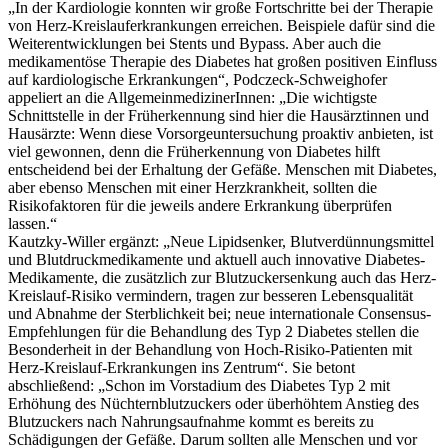
„In der Kardiologie konnten wir große Fortschritte bei der Therapie
von Herz-Kreislauferkrankungen erreichen. Beispiele dafür sind die
Weiterentwicklungen bei Stents und Bypass. Aber auch die
medikamentöse Therapie des Diabetes hat großen positiven Einfluss
auf kardiologische Erkrankungen“, Podczeck-Schweighofer
appeliert an die AllgemeinmedizinerInnen: „Die wichtigste
Schnittstelle in der Früherkennung sind hier die Hausärztinnen und
Hausärzte: Wenn diese Vorsorgeuntersuchung proaktiv anbieten, ist
viel gewonnen, denn die Früherkennung von Diabetes hilft
entscheidend bei der Erhaltung der Gefäße. Menschen mit Diabetes,
aber ebenso Menschen mit einer Herzkrankheit, sollten die
Risikofaktoren für die jeweils andere Erkrankung überprüfen
lassen.“
Kautzky-Willer ergänzt: „Neue Lipidsenker, Blutverdünnungsmittel
und Blutdruckmedikamente und aktuell auch innovative Diabetes-
Medikamente, die zusätzlich zur Blutzuckersenkung auch das Herz-
Kreislauf-Risiko vermindern, tragen zur besseren Lebensqualität
und Abnahme der Sterblichkeit bei; neue internationale Consensus-
Empfehlungen für die Behandlung des Typ 2 Diabetes stellen die
Besonderheit in der Behandlung von Hoch-Risiko-Patienten mit
Herz-Kreislauf-Erkrankungen ins Zentrum“. Sie betont
abschließend: „Schon im Vorstadium des Diabetes Typ 2 mit
Erhöhung des Nüchternblutzuckers oder überhöhtem Anstieg des
Blutzuckers nach Nahrungsaufnahme kommt es bereits zu
Schädigungen der Gefäße. Darum sollten alle Menschen und vor