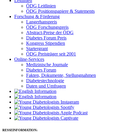
Leitlinien
ÖDG Leitlinien
ÖDG Positionspapiere & Statements
Forschung & Förderung
Langerhanspreis
ÖDG Forschungspreis
Abstract-Preise der ÖDG
Diabetes Forum Preis
Kongress Stipendien
Startergrant
ÖDG Preisträger seit 2001
Online-Services
Medizinische Journale
Diabetes Forum
Fakten, Dokumente, Stellungnahmen
Diabetestechnologie
Daten und Umfragen
RESSEINFORMATION: