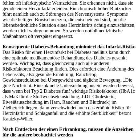
fehlen oft infarkttypische Warnzeichen. Sie erkennen nicht, dass sie
gerade einen Herzinfarkt erleiden. Ein chronisch hoher Blutzucker
führt nämlich auch zu Störungen des Nervensystems. Symptome
wie die heftigen Brustschmerzen, die entscheidend sind, um die
lebensbedrohliche Situation eines Herzinfarkts richtig einzuschätzen,
werden nicht wahrgenommen. So werden notfallmedizinische
Maßnahmen oft verspätet eingesetzt.
Konsequente Diabetes-Behandung minimiert das Infarkt-Risiko
Das Risiko für einen Herzinfarkt bei Diabetes mellitus kann durch
eine optimale medikamentöse Behandlung des Diabetes gesenkt
werden. Wichtig ist, dass gleichzeitig auch alle anderen
Risikofaktoren Beachtung finden. Dies erfordert eine Änderung des
Lebensstils, also gesunde Ernährung, Rauchstop,
Gewichtsreduktion bei Übergewicht und tägliche Bewegung. „Die
gute Nachricht: Eine aktuelle Untersuchung aus Schweden beweist,
dass wenn bei Typ 2 Diabetes fünf wichtige Risikofaktoren (HbA1c
als Maß für die Stoffwechseleinstellung, LDL Cholesterin,
Eiweißausscheidung im Harn, Rauchen und Blutdruck) im
Zielbereich liegen, dann verschwindet auch das erhöhte Risiko für
Herzinfarkt und Schlaganfall und die erhöhte Sterblichkeit“ betont
Kautzky-Willer.
Nach Entdecken der einen Erkrankung, müssen die Anzeichen
für die andere beobachtet werden