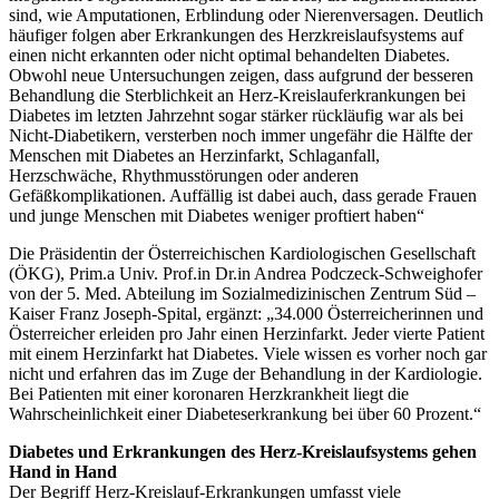
sind, wie Amputationen, Erblindung oder Nierenversagen. Deutlich
häufiger folgen aber Erkrankungen des Herzkreislaufsystems auf
einen nicht erkannten oder nicht optimal behandelten Diabetes.
Obwohl neue Untersuchungen zeigen, dass aufgrund der besseren
Behandlung die Sterblichkeit an Herz-Kreislauferkrankungen bei
Diabetes im letzten Jahrzehnt sogar stärker rückläufig war als bei
Nicht-Diabetikern, versterben noch immer ungefähr die Hälfte der
Menschen mit Diabetes an Herzinfarkt, Schlaganfall,
Herzschwäche, Rhythmusstörungen oder anderen
Gefäßkomplikationen. Auffällig ist dabei auch, dass gerade Frauen
und junge Menschen mit Diabetes weniger proftiert haben“
Die Präsidentin der Österreichischen Kardiologischen Gesellschaft
(ÖKG), Prim.a Univ. Prof.in Dr.in Andrea Podczeck-Schweighofer
von der 5. Med. Abteilung im Sozialmedizinischen Zentrum Süd –
Kaiser Franz Joseph-Spital, ergänzt: „34.000 Österreicherinnen und
Österreicher erleiden pro Jahr einen Herzinfarkt. Jeder vierte Patient
mit einem Herzinfarkt hat Diabetes. Viele wissen es vorher noch gar
nicht und erfahren das im Zuge der Behandlung in der Kardiologie.
Bei Patienten mit einer koronaren Herzkrankheit liegt die
Wahrscheinlichkeit einer Diabeteserkrankung bei über 60 Prozent.“
Diabetes und Erkrankungen des Herz-Kreislaufsystems gehen
Hand in Hand
Der Begriff Herz-Kreislauf-Erkrankungen umfasst viele