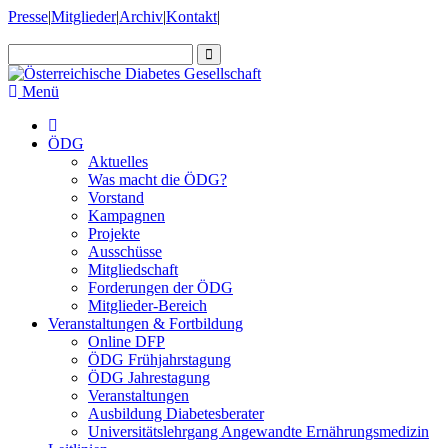
Presse
|
Mitglieder
|
Archiv
|
Kontakt
|
Menü
ÖDG
Aktuelles
Was macht die ÖDG?
Vorstand
Kampagnen
Projekte
Ausschüsse
Mitgliedschaft
Forderungen der ÖDG
Mitglieder-Bereich
Veranstaltungen & Fortbildung
Online DFP
ÖDG Frühjahrstagung
ÖDG Jahrestagung
Veranstaltungen
Ausbildung Diabetesberater
Universitätslehrgang Angewandte Ernährungsmedizin