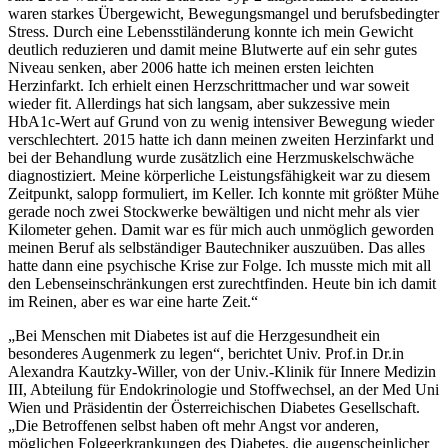
waren starkes Übergewicht, Bewegungsmangel und berufsbedingter
Stress. Durch eine Lebensstiländerung konnte ich mein Gewicht
deutlich reduzieren und damit meine Blutwerte auf ein sehr gutes
Niveau senken, aber 2006 hatte ich meinen ersten leichten
Herzinfarkt. Ich erhielt einen Herzschrittmacher und war soweit
wieder fit. Allerdings hat sich langsam, aber sukzessive mein
HbA1c-Wert auf Grund von zu wenig intensiver Bewegung wieder
verschlechtert. 2015 hatte ich dann meinen zweiten Herzinfarkt und
bei der Behandlung wurde zusätzlich eine Herzmuskelschwäche
diagnostiziert. Meine körperliche Leistungsfähigkeit war zu diesem
Zeitpunkt, salopp formuliert, im Keller. Ich konnte mit größter Mühe
gerade noch zwei Stockwerke bewältigen und nicht mehr als vier
Kilometer gehen. Damit war es für mich auch unmöglich geworden
meinen Beruf als selbständiger Bautechniker auszuüben. Das alles
hatte dann eine psychische Krise zur Folge. Ich musste mich mit all
den Lebenseinschränkungen erst zurechtfinden. Heute bin ich damit
im Reinen, aber es war eine harte Zeit.“
„Bei Menschen mit Diabetes ist auf die Herzgesundheit ein
besonderes Augenmerk zu legen“, berichtet Univ. Prof.in Dr.in
Alexandra Kautzky-Willer, von der Univ.-Klinik für Innere Medizin
III, Abteilung für Endokrinologie und Stoffwechsel, an der Med Uni
Wien und Präsidentin der Österreichischen Diabetes Gesellschaft.
„Die Betroffenen selbst haben oft mehr Angst vor anderen,
möglichen Folgeerkrankungen des Diabetes, die augenscheinlicher