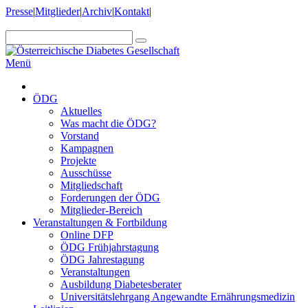
Presse
|
Mitglieder
|
Archiv
|
Kontakt
|
Menü
ÖDG
Aktuelles
Was macht die ÖDG?
Vorstand
Kampagnen
Projekte
Ausschüsse
Mitgliedschaft
Forderungen der ÖDG
Mitglieder-Bereich
Veranstaltungen & Fortbildung
Online DFP
ÖDG Frühjahrstagung
ÖDG Jahrestagung
Veranstaltungen
Ausbildung Diabetesberater
Universitätslehrgang Angewandte Ernährungsmedizin