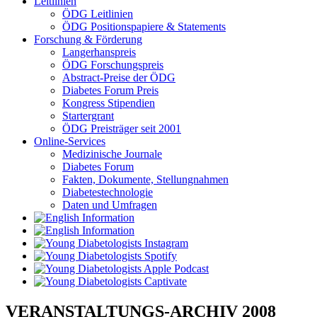
Leitlinien
ÖDG Leitlinien
ÖDG Positionspapiere & Statements
Forschung & Förderung
Langerhanspreis
ÖDG Forschungspreis
Abstract-Preise der ÖDG
Diabetes Forum Preis
Kongress Stipendien
Startergrant
ÖDG Preisträger seit 2001
Online-Services
Medizinische Journale
Diabetes Forum
Fakten, Dokumente, Stellungnahmen
Diabetestechnologie
Daten und Umfragen
VERANSTALTUNGS-ARCHIV 2008