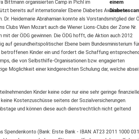
a Bittmann organisierten Camp in Pichl im
tützt bereits auf internationaler Ebene Diabetes Awareness
m. Dr. Heidemarie Abrahamian konnte als Vorstandsmitglied der
ns Clubs Wien Mozart auch die Wiener Lions-Clubs der Zone Nr.
on mit der ÖDG gewinnen. Die ÖDG hofft, die Aktion auch 2012
tig auf gesundheitspolitischer Ebene beim Bundesministerium fü
 betroffenen Kinder ein und fordert die Schaffung entsprechen
amps, die von Selbsthilfe-Organisationen bzw. engagierten
zige Möglichkeit einer kindgerechten Schulung dar, welche absei
teilnehmenden Kinder keine oder nur eine sehr geringe finanziell
s keine Kostenzuschüsse seitens der Sozialversicherungen.
aubstage und können diese auch dienstrechtlich nicht geltend
das Spendenkonto (Bank: Erste Bank - IBAN: AT23 2011 1000 03