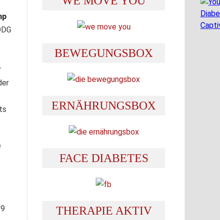
WE MOVE YOU
 ÖDG
BEWEGUNGSBOX
r
der
ERNÄHRUNGSBOX
ts
e
FACE DIABETES
19
THERAPIE AKTIV