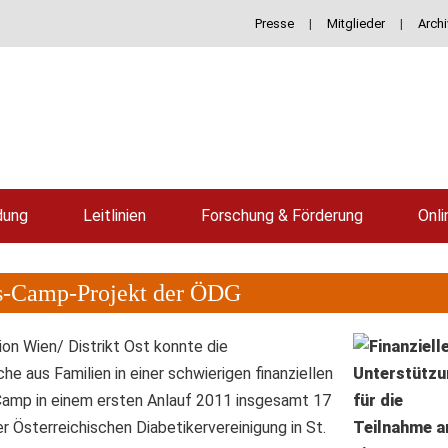
Presse
|
Mitglieder
|
Archi
dung
Leitlinien
Forschung & Förderung
Onli
es-Camp-Projekt der ÖDG
on Wien/ Distrikt Ost konnte die
e aus Familien in einer schwierigen finanziellen
-Camp in einem ersten Anlauf 2011 insgesamt 17
 Österreichischen Diabetikervereinigung in St.