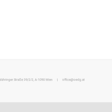
ähringer Straße 39/2/2, A-1090 Wien
|
office@oedg.at