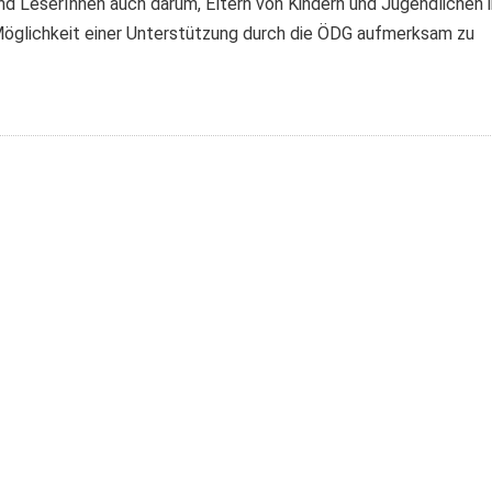
d LeserInnen auch darum, Eltern von Kindern und Jugendlichen i
e Möglichkeit einer Unterstützung durch die ÖDG aufmerksam zu