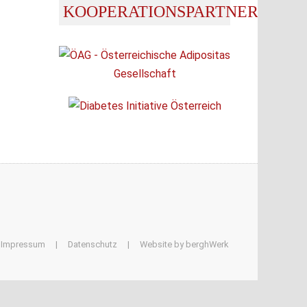
KOOPERATIONSPARTNER
Impressum
|
Datenschutz
|
Website by berghWerk