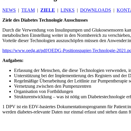
NEWS
|
TEAM
|
ZIELE
|
LINKS
|
DOWNLOADS
|
KONT
Z
iele des Diabetes Technologie Ausschusses
Durch die Verwendung von Insulinpumpen und Glukosesensoren kann 
metabolischen Einstellung weiter in den Normbereich zu verschieben
Vorteile dieser Technologien auszuschöpfen müssen den Anwender:inn
https://www.oedg.at/pdf/OEDG-Positionspapier-Technologie-2021.p
Aufgaben:
Erfassung der Menschen, die diese Technologien verwenden, i
Unterstützung bei der Implementierung des Registers und der
Regelmäßige Überarbeitung der Leitlinie zur Pumpentherapie s
Vernetzung zwischen den Pumpenzentren
Organisation von Fortbildungen
Strukturentwicklung – was ist nötig um Diabetestechnologie e
1 DPV ist ein EDV-basiertes Dokumentationsprogramm für Patient:inn
werden diabetes-relevante Daten nur einmal erfasst und stehen dann 