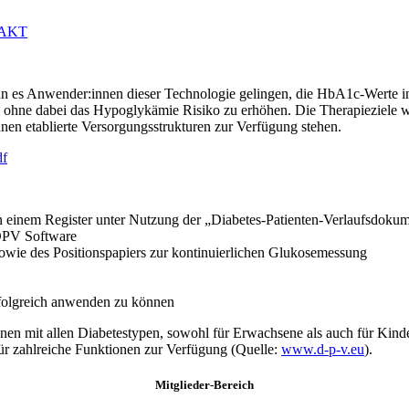
AKT
es Anwender:innen dieser Technologie gelingen, die HbA1c-Werte ink
, ohne dabei das Hypoglykämie Risiko zu erhöhen. Die Therapieziele w
en etablierte Versorgungsstrukturen zur Verfügung stehen.
df
n einem Register unter Nutzung der „Diabetes-Patienten-Verlaufsdok
 DPV Software
owie des Positionspapiers zur kontinuierlichen Glukosemessung
rfolgreich anwenden zu können
en mit allen Diabetestypen, sowohl für Erwachsene als auch für Kinde
für zahlreiche Funktionen zur Verfügung (Quelle:
www.d-p-v.eu
).
Mitglieder-Bereich