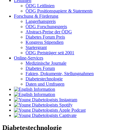
Leitlinien
ÖDG Leitlinien
ÖDG Positionspapiere & Statements
Forschung & Förderung
Langerhanspreis
ÖDG Forschungspreis
Abstract-Preise der ÖDG
Diabetes Forum Preis
Kongress Stipendien
Startergrant
ÖDG Preisträger seit 2001
Online-Services
Medizinische Journale
Diabetes Forum
Fakten, Dokumente, Stellungnahmen
Diabetestechnologie
Daten und Umfragen
Diabetestechnologie