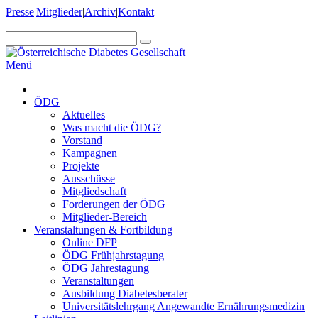
Presse
|
Mitglieder
|
Archiv
|
Kontakt
|
Menü
ÖDG
Aktuelles
Was macht die ÖDG?
Vorstand
Kampagnen
Projekte
Ausschüsse
Mitgliedschaft
Forderungen der ÖDG
Mitglieder-Bereich
Veranstaltungen & Fortbildung
Online DFP
ÖDG Frühjahrstagung
ÖDG Jahrestagung
Veranstaltungen
Ausbildung Diabetesberater
Universitätslehrgang Angewandte Ernährungsmedizin